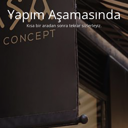
Yapım Aşamasında
Kısa bir aradan sonra tekrar sizlerleyiz.